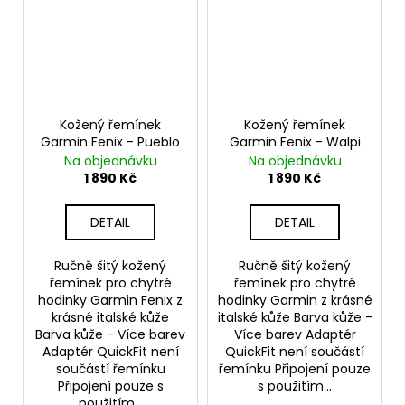
Kožený řemínek
Kožený řemínek
Garmin Fenix - Pueblo
Garmin Fenix - Walpi
Na objednávku
Na objednávku
1 890 Kč
1 890 Kč
DETAIL
DETAIL
Ručně šitý kožený
Ručně šitý kožený
řemínek pro chytré
řemínek pro chytré
hodinky Garmin Fenix z
hodinky Garmin z krásné
krásné italské kůže
italské kůže Barva kůže -
Barva kůže - Více barev
Více barev Adaptér
Adaptér QuickFit není
QuickFit není součástí
součástí řemínku
řemínku Připojení pouze
Připojení pouze s
s použitím...
použitím...