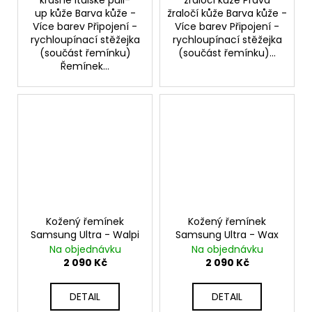
krásné italské pull-
žraločí kůže Pravá
up kůže Barva kůže -
žraločí kůže Barva kůže -
Více barev Připojení -
Více barev Připojení -
rychloupínací stěžejka
rychloupínací stěžejka
(součást řemínku)
(součást řemínku)...
Řemínek...
Kožený řemínek
Kožený řemínek
Samsung Ultra - Walpi
Samsung Ultra - Wax
Na objednávku
Na objednávku
2 090 Kč
2 090 Kč
DETAIL
DETAIL