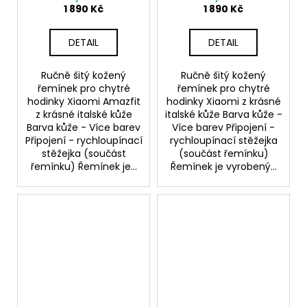
1 890 Kč
1 890 Kč
DETAIL
DETAIL
Ručně šitý kožený
Ručně šitý kožený
řemínek pro chytré
řemínek pro chytré
hodinky Xiaomi Amazfit
hodinky Xiaomi z krásné
z krásné italské kůže
italské kůže Barva kůže -
Barva kůže - Více barev
Více barev Připojení -
Připojení - rychloupínací
rychloupínací stěžejka
stěžejka (součást
(součást řemínku)
řemínku) Řemínek je...
Řemínek je vyrobený...