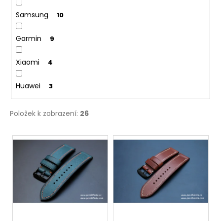
Samsung
10
Garmin
9
Xiaomi
4
Huawei
3
Položek k zobrazení:
26
V
ý
p
i
s
p
r