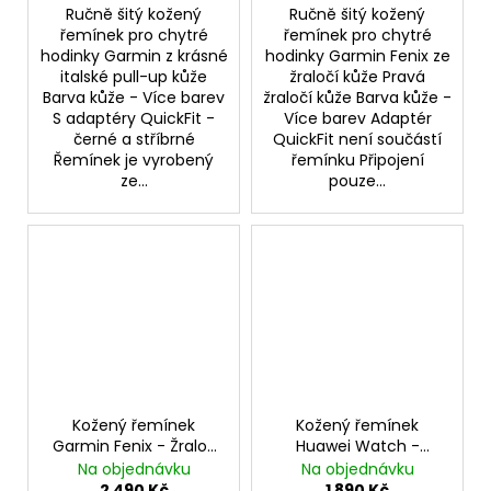
Ručně šitý kožený
Ručně šitý kožený
řemínek pro chytré
řemínek pro chytré
hodinky Garmin z krásné
hodinky Garmin Fenix ze
italské pull-up kůže
žraločí kůže Pravá
Barva kůže - Více barev
žraločí kůže Barva kůže -
S adaptéry QuickFit -
Více barev Adaptér
černé a stříbrné
QuickFit není součástí
Řemínek je vyrobený
řemínku Připojení
ze...
pouze...
Kožený řemínek
Kožený řemínek
Garmin Fenix - Žralok
Huawei Watch -
QuickFit
Pueblo
Na objednávku
Na objednávku
2 490 Kč
1 890 Kč