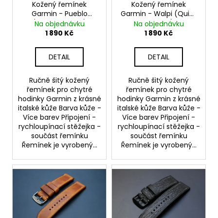
o
Kožený řemínek
Kožený řemínek
Garmin - Pueblo
Garmin - Walpi (Quick
d
(Quick Release)
Release)
Na objednávku
Na objednávku
u
1 890 Kč
1 890 Kč
k
t
DETAIL
DETAIL
ů
Ručně šitý kožený
Ručně šitý kožený
řemínek pro chytré
řemínek pro chytré
hodinky Garmin z krásné
hodinky Garmin z krásné
italské kůže Barva kůže -
italské kůže Barva kůže -
Více barev Připojení -
Více barev Připojení -
rychloupínací stěžejka -
rychloupínací stěžejka -
součást řemínku
součást řemínku
Řemínek je vyrobený...
Řemínek je vyrobený...