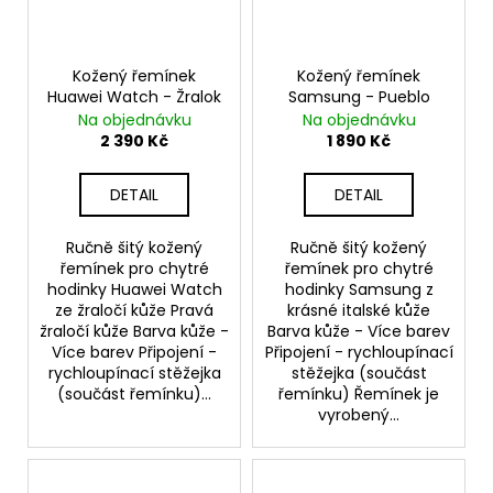
Kožený řemínek
Kožený řemínek
Huawei Watch - Žralok
Samsung - Pueblo
Na objednávku
Na objednávku
2 390 Kč
1 890 Kč
DETAIL
DETAIL
Ručně šitý kožený
Ručně šitý kožený
řemínek pro chytré
řemínek pro chytré
hodinky Huawei Watch
hodinky Samsung z
ze žraločí kůže Pravá
krásné italské kůže
žraločí kůže Barva kůže -
Barva kůže - Více barev
Více barev Připojení -
Připojení - rychloupínací
rychloupínací stěžejka
stěžejka (součást
(součást řemínku)...
řemínku) Řemínek je
vyrobený...