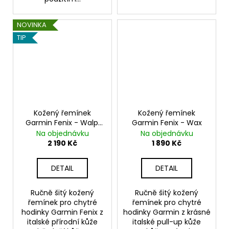
NOVINKA
TIP
Kožený řemínek
Kožený řemínek
Garmin Fenix - Walpi
Garmin Fenix - Wax
QuickFit
Na objednávku
Na objednávku
2 190 Kč
1 890 Kč
DETAIL
DETAIL
Ručně šitý kožený
Ručně šitý kožený
řemínek pro chytré
řemínek pro chytré
hodinky Garmin Fenix z
hodinky Garmin z krásné
italské přírodní kůže
italské pull-up kůže