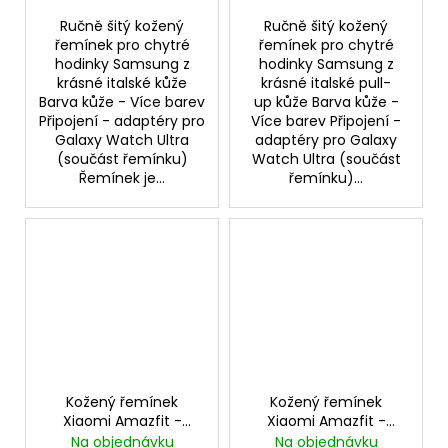
Ručně šitý kožený
Ručně šitý kožený
řemínek pro chytré
řemínek pro chytré
hodinky Samsung z
hodinky Samsung z
krásné italské kůže
krásné italské pull-
Barva kůže - Více barev
up kůže Barva kůže -
Připojení - adaptéry pro
Více barev Připojení -
Galaxy Watch Ultra
adaptéry pro Galaxy
(součást řemínku)
Watch Ultra (součást
Řemínek je...
řemínku)...
Kožený řemínek
Kožený řemínek
Xiaomi Amazfit -
Xiaomi Amazfit -
Pueblo
Walpi
Na objednávku
Na objednávku