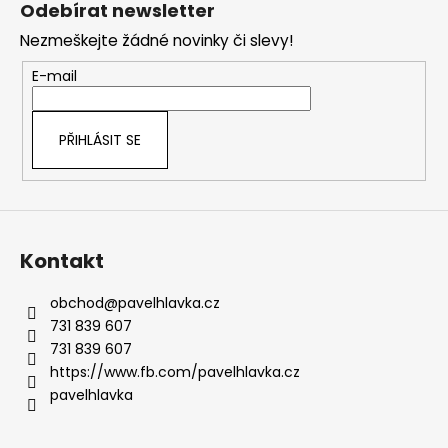
Odebírat newsletter
d
p
a
Nezmeškejte žádné novinky či slevy!
a
c
t
E-mail
í
í
p
r
PŘIHLÁSIT SE
v
k
y
v
ý
Kontakt
p
i
s
obchod
@
pavelhlavka.cz
u
731 839 607
731 839 607
https://www.fb.com/pavelhlavka.cz
pavelhlavka