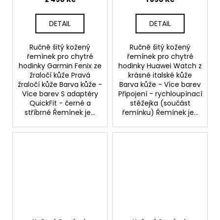
DETAIL
DETAIL
Ručně šitý kožený
Ručně šitý kožený
řemínek pro chytré
řemínek pro chytré
hodinky Garmin Fenix ze
hodinky Huawei Watch z
žraločí kůže Pravá
krásné italské kůže
žraločí kůže Barva kůže -
Barva kůže - Více barev
Více barev S adaptéry
Připojení - rychloupínací
QuickFit - černé a
stěžejka (součást
stříbrné Řemínek je...
řemínku) Řemínek je...