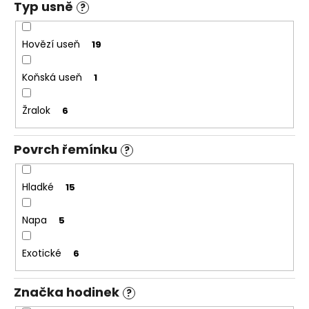
č
Typ usně
?
u
j
Hovězí useň
19
e
m
e
Koňská useň
1
Žralok
6
Povrch řemínku
?
Hladké
15
Napa
5
Exotické
6
Značka hodinek
?