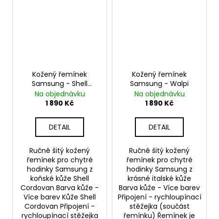
Kožený řemínek
Kožený řemínek
Samsung - Shell
Samsung - Walpi
Cordovan
Na objednávku
Na objednávku
1 890 Kč
1 890 Kč
DETAIL
DETAIL
Ručně šitý kožený
Ručně šitý kožený
řemínek pro chytré
řemínek pro chytré
hodinky Samsung z
hodinky Samsung z
koňské kůže Shell
krásné italské kůže
Cordovan Barva kůže -
Barva kůže - Více barev
Více barev Kůže Shell
Připojení - rychloupínací
Cordovan Připojení -
stěžejka (součást
rychloupínací stěžejka
řemínku) Řemínek je