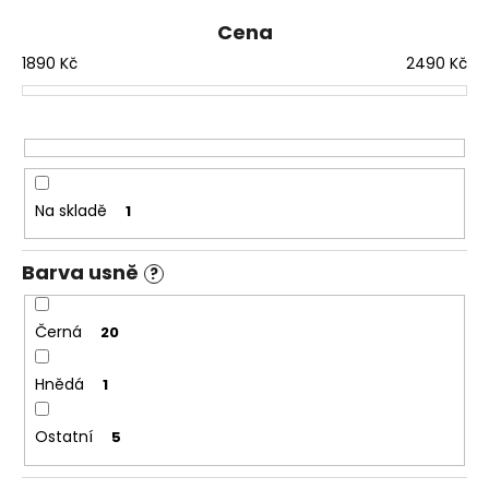
í
a
Cena
p
j
1890
Kč
2490
Kč
r
í
o
t
d
?
u
k
t
Na skladě
1
ů
HLEDAT
Barva usně
?
Černá
20
D
o
Hnědá
1
p
o
Ostatní
5
r
u