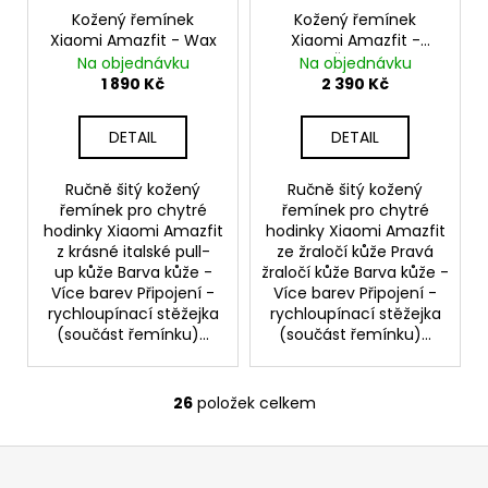
Kožený řemínek
Kožený řemínek
Xiaomi Amazfit - Wax
Xiaomi Amazfit -
Žralok
Na objednávku
Na objednávku
1 890 Kč
2 390 Kč
DETAIL
DETAIL
Ručně šitý kožený
Ručně šitý kožený
řemínek pro chytré
řemínek pro chytré
hodinky Xiaomi Amazfit
hodinky Xiaomi Amazfit
z krásné italské pull-
ze žraločí kůže Pravá
up kůže Barva kůže -
žraločí kůže Barva kůže -
Více barev Připojení -
Více barev Připojení -
rychloupínací stěžejka
rychloupínací stěžejka
(součást řemínku)...
(součást řemínku)...
26
položek celkem
O
v
Z
l
á
á