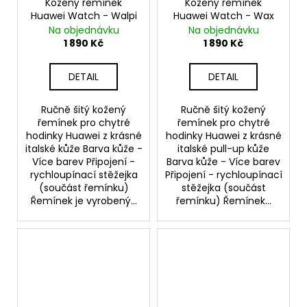
Kožený řemínek
Kožený řemínek
Huawei Watch - Walpi
Huawei Watch - Wax
Na objednávku
Na objednávku
1 890 Kč
1 890 Kč
DETAIL
DETAIL
Ručně šitý kožený
Ručně šitý kožený
řemínek pro chytré
řemínek pro chytré
hodinky Huawei z krásné
hodinky Huawei z krásné
italské kůže Barva kůže -
italské pull-up kůže
Více barev Připojení -
Barva kůže - Více barev
rychloupínací stěžejka
Připojení - rychloupínací
(součást řemínku)
stěžejka (součást
Řemínek je vyrobený...
řemínku) Řemínek...