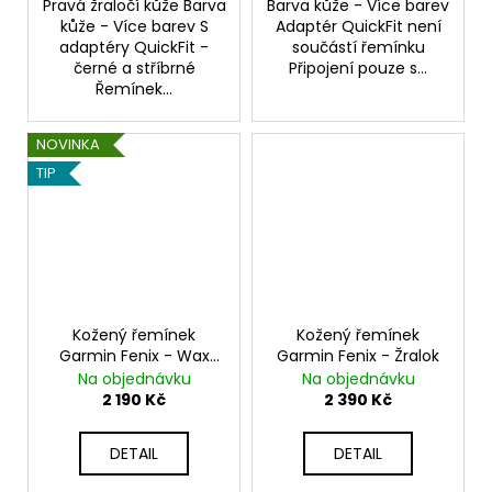
Pravá žraločí kůže Barva
Barva kůže - Více barev
kůže - Více barev S
Adaptér QuickFit není
adaptéry QuickFit -
součástí řemínku
černé a stříbrné
Připojení pouze s...
Řemínek...
NOVINKA
TIP
Kožený řemínek
Kožený řemínek
Garmin Fenix - Wax
Garmin Fenix - Žralok
QuickFit
Na objednávku
Na objednávku
2 190 Kč
2 390 Kč
DETAIL
DETAIL