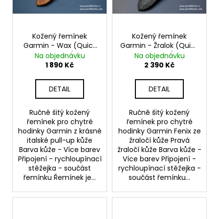
Kožený řemínek
Kožený řemínek
Garmin - Wax (Quick
Garmin - Žralok (Quick
Release)
Release)
Na objednávku
Na objednávku
1 890 Kč
2 390 Kč
DETAIL
DETAIL
Ručně šitý kožený
Ručně šitý kožený
řemínek pro chytré
řemínek pro chytré
hodinky Garmin z krásné
hodinky Garmin Fenix ze
italské pull-up kůže
žraločí kůže Pravá
Barva kůže - Více barev
žraločí kůže Barva kůže -
Připojení - rychloupínací
Více barev Připojení -
stěžejka - součást
rychloupínací stěžejka -
řemínku Řemínek je...
součást řemínku...