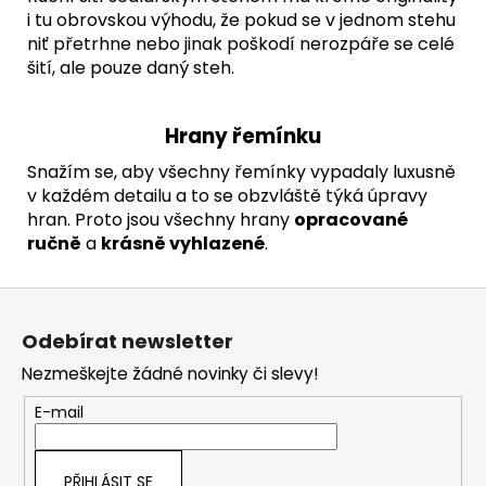
i tu obrovskou výhodu, že pokud se v jednom stehu
niť přetrhne nebo jinak poškodí nerozpáře se celé
šití, ale pouze daný steh.
Hrany řemínku
Snažím se, aby všechny řemínky vypadaly luxusně
v každém detailu a to se obzvláště týká úpravy
hran. Proto jsou všechny hrany
opracované
ručně
a
krásně vyhlazené
.
Z
á
Odebírat newsletter
p
Nezmeškejte žádné novinky či slevy!
a
t
E-mail
í
PŘIHLÁSIT SE