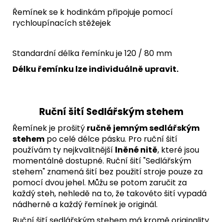
Řemínek se k hodinkám připojuje pomocí
rychloupínacích stěžejek
Standardní délka řemínku je 120 / 80 mm
Délku řemínku lze individuálně upravit.
Ruční šití Sedlářským stehem
Řemínek je prošitý
ručně jemným sedlářským
stehem
po celé délce pásku. Pro ruční šití
používám ty nejkvalitnější
lněné nitě
, které jsou
momentálně dostupné. Ruční šití "Sedlářským
stehem" znamená šití bez použití stroje pouze za
pomocí dvou jehel. Můžu se potom zaručit za
každý steh, nehledě na to, že takovéto šití vypadá
nádherně a každý řemínek je originál.
Ruční šití sedlářským stehem má kromě originality