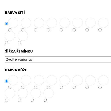
č
u
j
BARVA ŠITÍ
e
m
e
ŠÍŘKA ŘEMÍNKU
BARVA KŮŽE