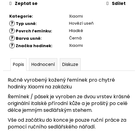
Zeptat se
Sdílet
Kategorie
:
Xiaomi
?
Hovězí useň
Typ usně
:
?
Hladké
Povrch řemínku
:
?
Černá
Barva usně
:
?
Xiaomi
Značka hodinek
:
Popis
Hodnocení
Diskuze
Ručně vyrobený kožený řemínek pro chytré
hodinky Xiaomi na zakázku
Řemínek / pásek je vyroben ze dvou vrstev krásné
originální italské přírodní kůže a je prošitý po celé
délce jemným sedlářským stehem.
Vše od začátku do konce je pouze ruční práce za
pomocí ručního sedlářského nářadí.