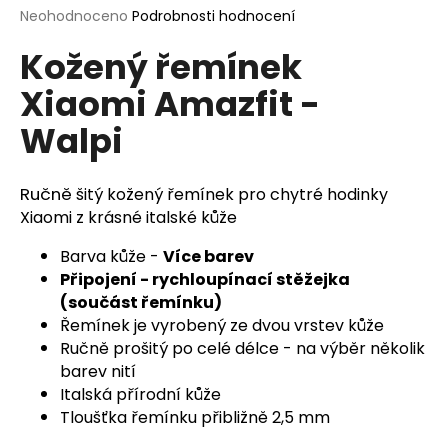
Průměrné
Neohodnoceno
Podrobnosti hodnocení
a
hodnocení
j
Kožený řemínek
produktu
í
je
Xiaomi Amazfit -
0,0
t
z
?
Walpi
5
hvězdiček.
Ručně
šitý kožený řemínek pro chytré hodinky
Xiaomi z krásné italské kůže
HLEDAT
Barva kůže -
Více barev
Připojení - rychloupínací stěžejka
(součást řemínku)
D
Řemínek je vyrobený ze dvou vrstev kůže
o
Ručně prošitý po celé délce - na výběr několik
p
barev nití
o
Italská přírodní kůže
r
Tloušťka řemínku přibližně 2,5 mm
u