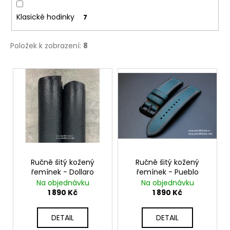
Klasické hodinky
7
Položek k zobrazení:
8
V
ý
p
i
s
p
r
o
Ručně šitý kožený
Ručně šitý kožený
řemínek - Dollaro
řemínek - Pueblo
d
Na objednávku
Na objednávku
u
1 890 Kč
1 890 Kč
k
t
DETAIL
DETAIL