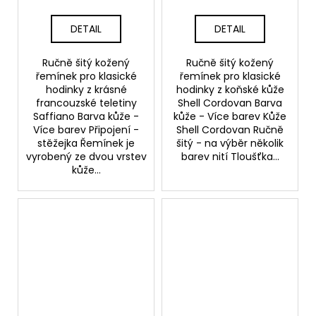
DETAIL
DETAIL
Ručně šitý kožený
Ručně šitý kožený
řemínek pro klasické
řemínek pro klasické
hodinky z krásné
hodinky z koňské kůže
francouzské teletiny
Shell Cordovan Barva
Saffiano Barva kůže -
kůže - Více barev Kůže
Více barev Připojení -
Shell Cordovan Ručně
stěžejka Řemínek je
šitý - na výběr několik
vyrobený ze dvou vrstev
barev nití Tloušťka...
kůže...