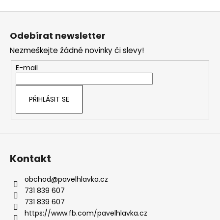
v
Z
l
á
á
Odebírat newsletter
d
p
a
Nezmeškejte žádné novinky či slevy!
a
c
t
E-mail
í
í
p
r
PŘIHLÁSIT SE
v
k
y
v
ý
Kontakt
p
i
s
obchod
@
pavelhlavka.cz
u
731 839 607
731 839 607
https://www.fb.com/pavelhlavka.cz