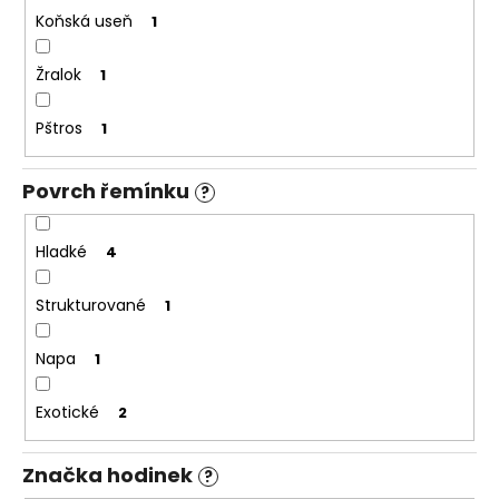
č
Koňská useň
1
u
j
e
Žralok
1
m
e
Pštros
1
Povrch řemínku
?
Hladké
4
Strukturované
1
Napa
1
Exotické
2
Značka hodinek
?