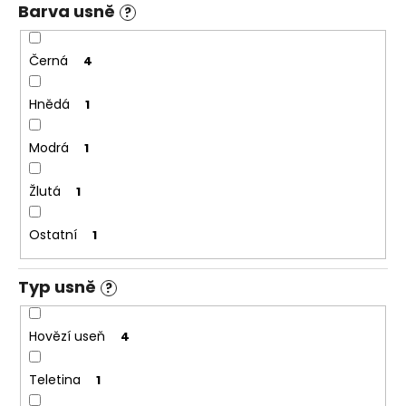
Barva usně
?
a
j
Černá
4
í
t
Hnědá
1
?
Modrá
1
Žlutá
1
HLEDAT
Ostatní
1
Typ usně
D
?
o
p
Hovězí useň
4
o
r
Teletina
1
u