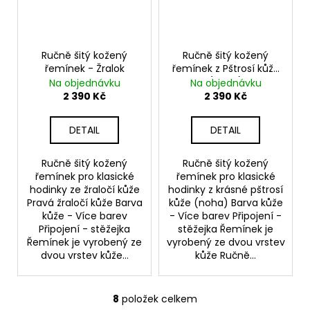
Ručně šitý kožený
Ručně šitý kožený
řemínek - Žralok
řemínek z Pštrosí kůže
(noha)
Na objednávku
Na objednávku
2 390 Kč
2 390 Kč
DETAIL
DETAIL
Ručně šitý kožený
Ručně šitý kožený
řemínek pro klasické
řemínek pro klasické
hodinky ze žraločí kůže
hodinky z krásné pštrosí
Pravá žraločí kůže Barva
kůže (noha) Barva kůže
kůže - Více barev
- Více barev Připojení -
Připojení - stěžejka
stěžejka Řemínek je
Řemínek je vyrobený ze
vyrobený ze dvou vrstev
dvou vrstev kůže...
kůže Ručně...
8
položek celkem
O