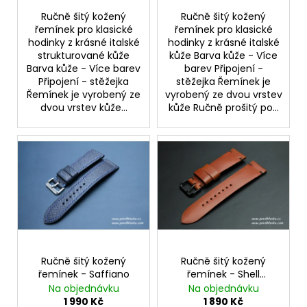
ů
Ručně šitý kožený
Ručně šitý kožený
řemínek pro klasické
řemínek pro klasické
hodinky z krásné italské
hodinky z krásné italské
strukturované kůže
kůže Barva kůže - Více
Barva kůže - Více barev
barev Připojení -
Připojení - stěžejka
stěžejka Řemínek je
Řemínek je vyrobený ze
vyrobený ze dvou vrstev
dvou vrstev kůže...
kůže Ručně prošitý po...
Ručně šitý kožený
Ručně šitý kožený
řemínek - Saffiano
řemínek - Shell
Cordovan
Na objednávku
Na objednávku
1 990 Kč
1 890 Kč