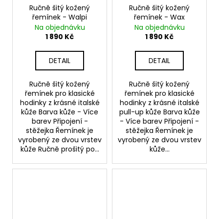
Ručně šitý kožený
Ručně šitý kožený
řemínek - Walpi
řemínek - Wax
Na objednávku
Na objednávku
1 890 Kč
1 890 Kč
DETAIL
DETAIL
Ručně šitý kožený
Ručně šitý kožený
řemínek pro klasické
řemínek pro klasické
hodinky z krásné italské
hodinky z krásné italské
kůže Barva kůže - Více
pull-up kůže Barva kůže
barev Připojení -
- Více barev Připojení -
stěžejka Řemínek je
stěžejka Řemínek je
vyrobený ze dvou vrstev
vyrobený ze dvou vrstev
kůže Ručně prošitý po...
kůže...