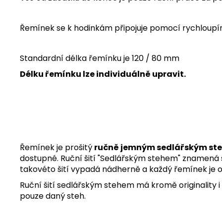
Řemínek se k hodinkám připojuje pomocí rychloupí
Standardní délka řemínku je 120 / 80 mm
Délku řemínku lze individuálně upravit.
Řemínek je prošitý
ručně jemným sedlářským st
dostupné. Ruční šití "Sedlářským stehem" znamená ši
takovéto šití vypadá nádherně a každý řemínek je or
Ruční šití sedlářským stehem má kromě originality i
pouze daný steh.