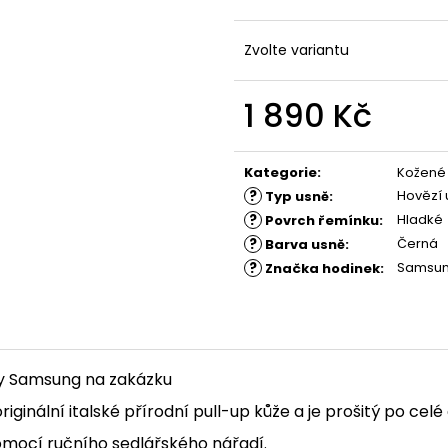
Zvolte variantu
1 890 Kč
Měrná
cena:
Kategorie
:
Kožené
?
Hovězí 
Typ usně
:
?
Hladké
Povrch řemínku
:
?
Černá
Barva usně
:
?
Samsu
Značka hodinek
:
y Samsung na zakázku
iginální italské
přírodní pull-up kůže
a je prošitý po cel
omocí ručního sedlářského nářadí.