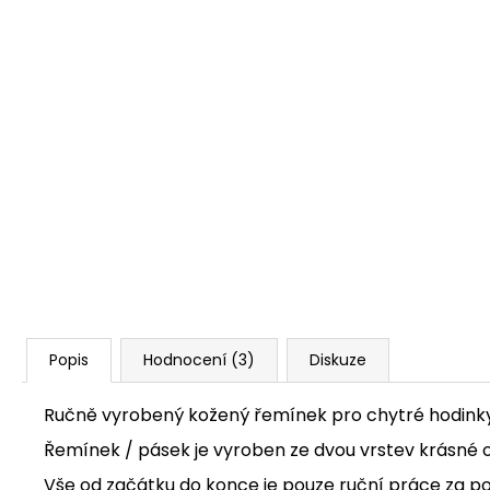
Popis
Hodnocení (3)
Diskuze
Ručně vyrobený kožený řemínek pro chytré hodink
Řemínek / pásek je vyroben ze dvou vrstev krásné or
Vše od začátku do konce je pouze ruční práce za p