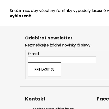
Snažím se, aby všechny řemínky vypadaly luxusně v 
vyhlazené
.
Z
á
Odebírat newsletter
p
Nezmeškejte žádné novinky či slevy!
a
t
E-mail
í
PŘIHLÁSIT SE
Kontakt
Fac
obchod
@
pavelhlavka.cz