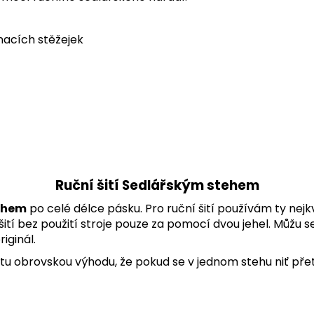
nacích stěžejek
Ruční šití Sedlářským stehem
ehem
po celé délce pásku. Pro ruční šití používám ty nejkv
tí bez použití stroje pouze za pomocí dvou jehel. Můžu se
iginál.
 tu obrovskou výhodu, že pokud se v jednom stehu niť přet