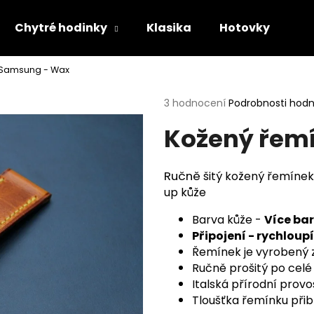
Chytré hodinky
Klasika
Hotovky
Dá
 Samsung - Wax
Co potřebujete najít?
Průměrné
3 hodnocení
Podrobnosti hod
hodnocení
Kožený řem
produktu
HLEDAT
je
5,0
z
Ručně
šitý kožený řemínek
5
Doporučujeme
up
kůže
hvězdiček.
Barva kůže -
Více ba
Připojení - rychlou
Řemínek je vyrobený 
Ručně prošitý po celé 
Italská přírodní prov
Tloušťka řemínku přib