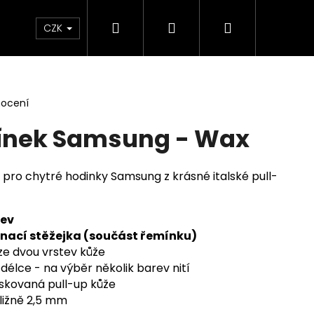
Hledat
Přihlášení
Nákupní
rkové poukazy
Obchodní podmínky
CZK
košík
nocení
ínek Samsung - Wax
 pro chytré hodinky Samsung z krásné italské
pull-
rev
pínací stěžejka (součást řemínku)
ze dvou vrstev kůže
délce - na výběr několik barev nití
oskovaná pull-up kůže
ližně 2,5 mm