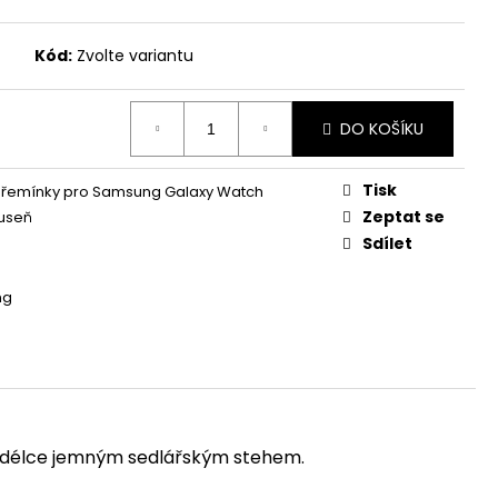
Kód:
Zvolte variantu
DO KOŠÍKU
Tisk
 řemínky pro Samsung Galaxy Watch
Zeptat se
useň
Sdílet
ng
é délce jemným sedlářským stehem.