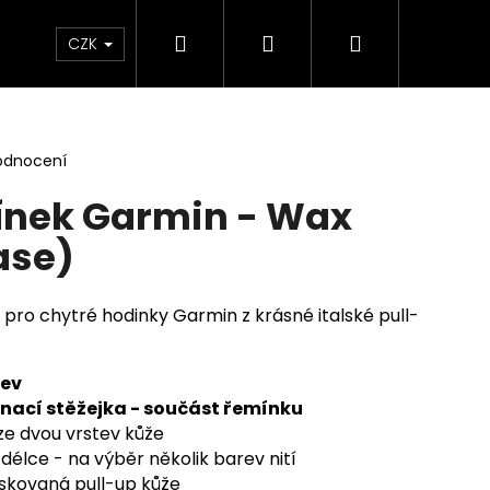
Hledat
Přihlášení
Nákupní
rkové poukazy
Obchodní podmínky
CZK
košík
odnocení
ínek Garmin - Wax
ase)
 pro chytré hodinky Garmin z krásné italské
pull-
rev
ínací stěžejka - součást řemínku
ze dvou vrstev kůže
délce - na výběr několik barev nití
oskovaná pull-up kůže