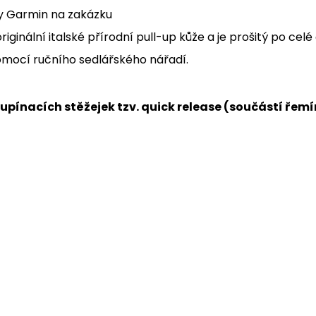
y Garmin na zakázku
iginální italské
přírodní pull-up kůže
a je prošitý po cel
omocí ručního sedlářského nářadí.
pínacích stěžejek tzv. quick release (součástí řemí