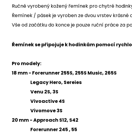
Ručně vyrobený kožený řemínek pro chytré hodink
Řemínek / pásek je vyroben ze dvou vrstev krásné or
Vše od začátku do konce je pouze ruční práce za p
Řemínek se připojuje k hodinkám pomocí rychlou
Pro modely:
18 mm - Forerunner 255S, 255S Music, 265S
Legacy Hero, Sereies
Venu 2S, 3S
Vivoactive 4S
Vivomove 3S
20 mm - Approach S12, S42
Forerunner 245 , 55