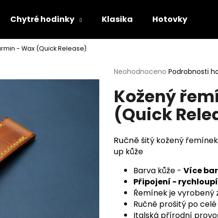
Chytré hodinky
Klasika
Hotovky
Dá
rmin - Wax (Quick Release)
Co potřebujete najít?
Průměrné
Neohodnoceno
Podrobnosti h
hodnocení
Kožený řem
produktu
HLEDAT
je
(Quick Rele
0,0
z
5
Doporučujeme
hvězdiček.
Ručně
šitý kožený řemínek
up
kůže
Barva kůže -
Více ba
Připojení - rychloup
Řemínek je vyrobený 
Ručně prošitý po celé 
Italská přírodní prov