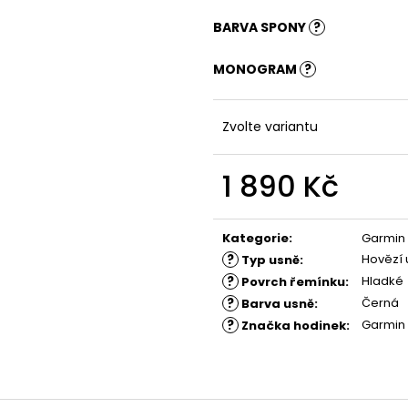
BARVA SPONY
?
MONOGRAM
?
Zvolte variantu
1 890 Kč
Měrná
cena:
Kategorie
:
Garmin
?
Hovězí 
Typ usně
:
?
Hladké
Povrch řemínku
:
?
Černá
Barva usně
:
?
Garmin
Značka hodinek
: