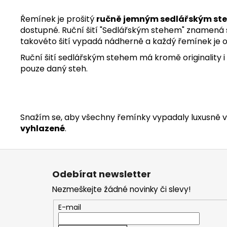
Řemínek je prošitý
ručně jemným sedlářským st
dostupné. Ruční šití "Sedlářským stehem" znamená ši
takovéto šití vypadá nádherně a každý řemínek je or
Ruční šití sedlářským stehem má kromě originality i
pouze daný steh.
Snažím se, aby všechny řemínky vypadaly luxusně v 
vyhlazené
.
Z
á
Odebírat newsletter
p
Nezmeškejte žádné novinky či slevy!
a
t
E-mail
í