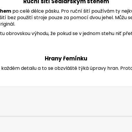
Ruční šití Sedlářským stehem
ehem
po celé délce pásku. Pro ruční šití používám ty nejkv
tí bez použití stroje pouze za pomocí dvou jehel. Můžu se
iginál.
 tu obrovskou výhodu, že pokud se v jednom stehu niť přet
Hrany řemínku
každém detailu a to se obzvláště týká úpravy hran. Prot