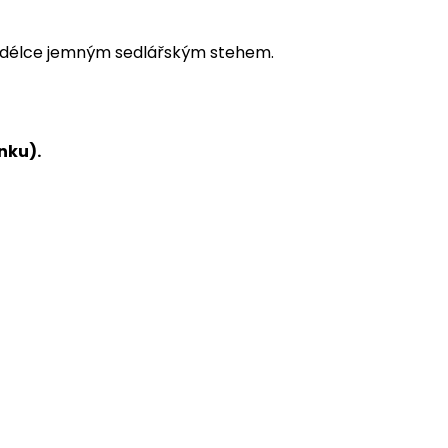
é délce jemným sedlářským stehem.
nku).