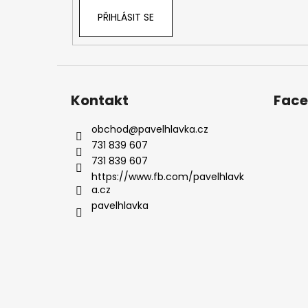
PŘIHLÁSIT SE
Kontakt
Fac
obchod
@
pavelhlavka.cz
731 839 607
731 839 607
https://www.fb.com/pavelhlavk
a.cz
pavelhlavka