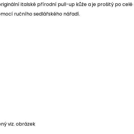
iginální italské přírodní pull-up kůže a je prošitý po c
omocí ručního sedlářského nářadí.
ný viz. obrázek