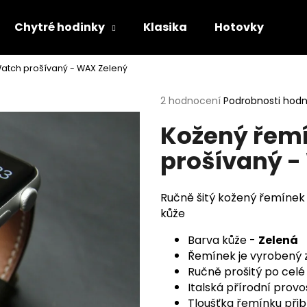
Chytré hodinky
Klasika
Hotovky
Dá
atch prošívaný - WAX Zelený
Co potřebujete najít?
Průměrné
2 hodnocení
Podrobnosti hod
hodnocení
Kožený řem
produktu
HLEDAT
je
prošívaný -
5,0
z
5
Doporučujeme
hvězdiček.
Ručně šitý kožený řemínek 
kůže
Barva kůže -
Zelená
Řemínek je vyrobený 
Ručně prošitý po celé 
Italská přírodní prov
Tloušťka řemínku při