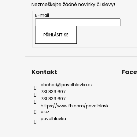
Nezmeškejte žádné novinky či slevy!
a
t
E-mail
í
PŘIHLÁSIT SE
Kontakt
Fac
obchod
@
pavelhlavka.cz
731 839 607
731 839 607
https://www.fb.com/pavelhlavk
a.cz
pavelhlavka