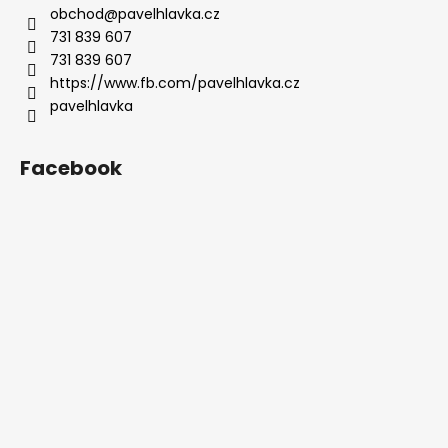
obchod
@
pavelhlavka.cz
a
731 839 607
j
731 839 607
í
https://www.fb.com/pavelhlavka.cz
t
pavelhlavka
?
Facebook
HLEDAT
D
o
p
o
r
u