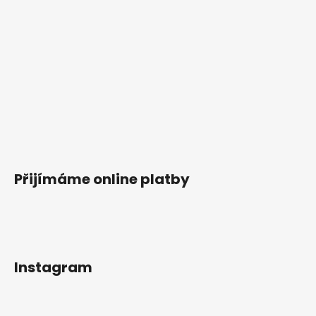
č
u
j
e
m
e
Přijímáme online platby
Instagram