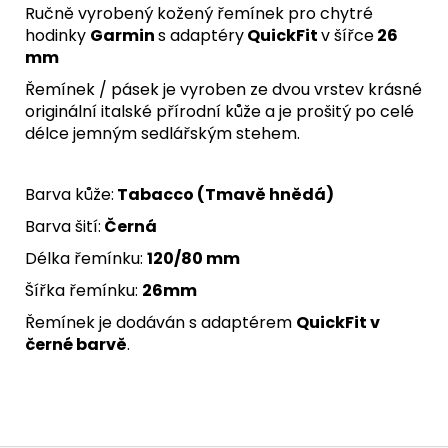
Ručně vyrobený kožený řemínek pro chytré
hodinky
Garmin
s adaptéry
QuickFit
v šířce
26
mm
Řemínek / pásek je vyroben ze dvou vrstev krásné
originální italské
přírodní kůže
a je prošitý po celé
délce jemným sedlářským stehem.
Barva kůže:
Tabacco (Tmavě hnědá)
Barva šití:
Černá
Délka řemínku:
120/80 mm
Šířka řemínku:
26mm
Řemínek je dodáván s adaptérem
QuickFit v
černé barvě
.