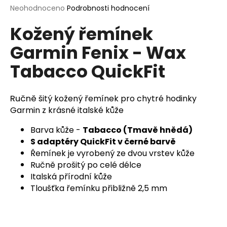
Průměrné
Neohodnoceno
Podrobnosti hodnocení
a
hodnocení
j
Kožený řemínek
produktu
í
je
Garmin Fenix - Wax
0,0
t
z
?
Tabacco QuickFit
5
hvězdiček.
Ručně
šitý kožený řemínek pro chytré hodinky
Garmin z krásné italské kůže
HLEDAT
Barva kůže -
Tabacco (Tmavě hnědá)
S adaptéry QuickFit v černé barvě
Řemínek je vyrobený ze dvou vrstev kůže
D
Ručně prošitý po celé délce
o
Italská přírodní kůže
p
Tloušťka řemínku přibližně 2,5 mm
o
r
u