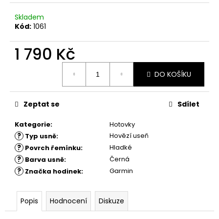
č
u
Skladem
j
Kód:
1061
e
m
1 790 Kč
e
Měrná
DO KOŠÍKU
cena:
Zeptat se
Sdílet
Kategorie
:
Hotovky
?
Hovězí useň
Typ usně
:
?
Hladké
Povrch řemínku
:
?
Černá
Barva usně
:
?
Garmin
Značka hodinek
:
Popis
Hodnocení
Diskuze