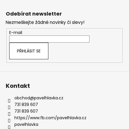
Z
á
Odebírat newsletter
p
Nezmeškejte žádné novinky či slevy!
a
t
E-mail
í
PŘIHLÁSIT SE
Kontakt
obchod
@
pavelhlavka.cz
731 839 607
731 839 607
https://www.fb.com/pavelhlavka.cz
pavelhlavka