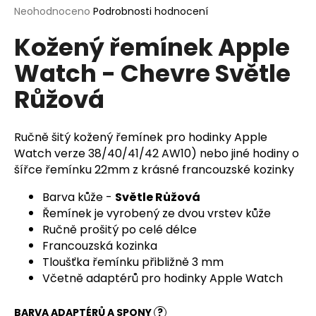
Průměrné
Neohodnoceno
Podrobnosti hodnocení
a
hodnocení
j
Kožený řemínek Apple
produktu
í
je
Watch - Chevre Světle
0,0
t
z
?
Růžová
5
hvězdiček.
Ručně šitý kožený řemínek pro hodinky Apple
Watch verze 38/40/41/42 AW10) nebo jiné hodiny o
HLEDAT
šířce řemínku 22mm z krásné francouzské kozinky
Barva kůže -
Světle Růžová
Řemínek je vyrobený ze dvou vrstev kůže
D
Ručně prošitý po celé délce
o
Francouzská kozinka
p
Tloušťka řemínku přibližně 3 mm
o
Včetně adaptérů pro hodinky Apple Watch
r
u
BARVA ADAPTÉRŮ A SPONY
?