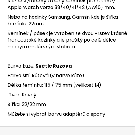
Ručně vyrobený kožený řemínek pro hodinky
Apple Watch verze 38/40/41/42 (AW10) mm.
Nebo na hodinky Samsung, Garmin kde je šířka
řemínku 22mm
Řemínek / pásek je vyroben ze dvou vrstev krásné
francouzské kozinky a je prošitý po celé délce
jemným sedlářským stehem.
Barva kůže:
Světle Růžová
Barva šití: Růžová (v barvě kůže)
Délka řemínku: 115 / 75 mm (velikost M)
Tvar: Rovný
Šířka: 22/22 mm
Můžete si vybrat barvu adaptérů a spony
Z