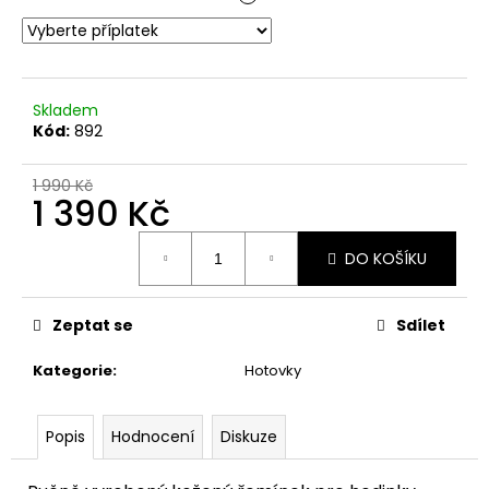
č
u
j
e
m
Skladem
e
Kód:
892
1 990 Kč
1 390 Kč
Měrná
DO KOŠÍKU
cena:
Zeptat se
Sdílet
Kategorie
:
Hotovky
Popis
Hodnocení
Diskuze