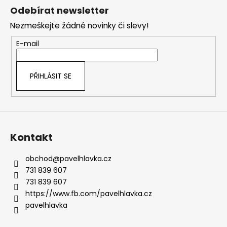
á
Odebírat newsletter
p
Nezmeškejte žádné novinky či slevy!
a
t
E-mail
í
PŘIHLÁSIT SE
Kontakt
obchod
@
pavelhlavka.cz
731 839 607
731 839 607
https://www.fb.com/pavelhlavka.cz
pavelhlavka