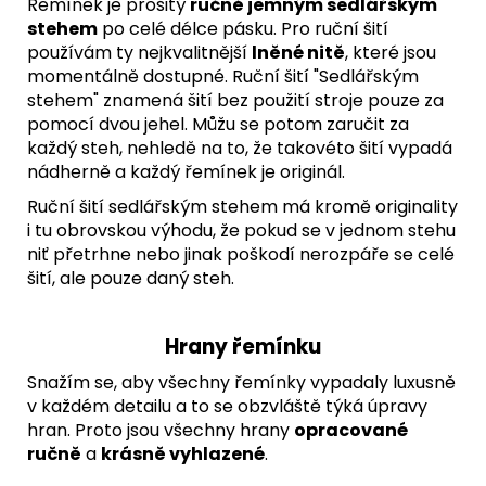
Řemínek je prošitý
ručně jemným sedlářským
stehem
po celé délce pásku. Pro ruční šití
používám ty nejkvalitnější
lněné nitě
, které jsou
momentálně dostupné. Ruční šití "Sedlářským
stehem" znamená šití bez použití stroje pouze za
pomocí dvou jehel. Můžu se potom zaručit za
každý steh, nehledě na to, že takovéto šití vypadá
nádherně a každý řemínek je originál.
Ruční šití sedlářským stehem má kromě originality
i tu obrovskou výhodu, že pokud se v jednom stehu
niť přetrhne nebo jinak poškodí nerozpáře se celé
šití, ale pouze daný steh.
Hrany řemínku
Snažím se, aby všechny řemínky vypadaly luxusně
v každém detailu a to se obzvláště týká úpravy
hran. Proto jsou všechny hrany
opracované
ručně
a
krásně vyhlazené
.