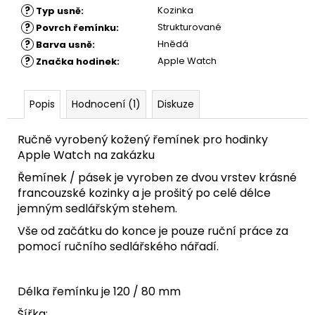
?
Kozinka
Typ usně
:
?
Strukturované
Povrch řemínku
:
?
Hnědá
Barva usně
:
?
Apple Watch
Značka hodinek
:
Popis
Hodnocení (1)
Diskuze
Ručně vyrobený kožený řemínek pro hodinky
Apple Watch na zakázku
Řemínek / pásek je vyroben ze dvou vrstev krásné
francouzské kozinky a je prošitý po celé délce
jemným sedlářským stehem.
Vše od začátku do konce je pouze ruční práce za
pomocí ručního sedlářského nářadí.
Délka řemínku je 120 / 80 mm
Šířka: