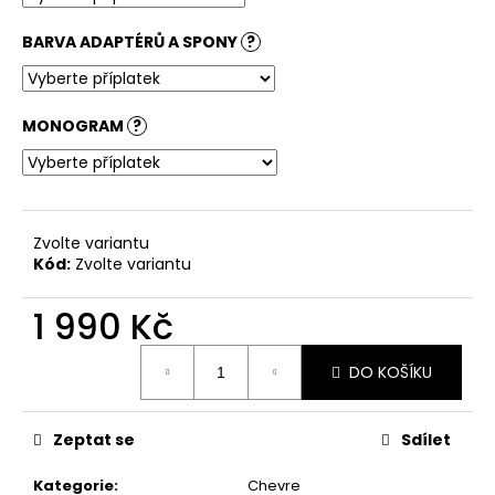
BARVA ADAPTÉRŮ A SPONY
?
MONOGRAM
?
Zvolte variantu
Kód:
Zvolte variantu
1 990 Kč
Měrná
DO KOŠÍKU
cena:
Zeptat se
Sdílet
Kategorie
:
Chevre