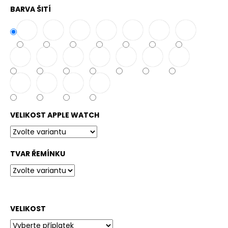
č
BARVA ŠITÍ
u
j
e
m
e
VELIKOST APPLE WATCH
TVAR ŘEMÍNKU
VELIKOST