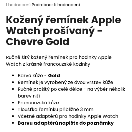
Průměrné
1 hodnocení
Podrobnosti hodnocení
a
hodnocení
j
Kožený řemínek Apple
produktu
í
je
Watch prošívaný -
5,0
t
z
?
Chevre Gold
5
hvězdiček.
Ručně šitý kožený řemínek pro hodinky Apple
Watch z krásné francouzské kozinky
HLEDAT
Barva kůže -
Gold
Řemínek je vyrobený ze dvou vrstev kůže
Ručně prošitý po celé délce - na výběr několik
D
barev nití
o
Francouzská kůže
p
Tloušťka řemínku přibližně 3 mm
o
Včetně adaptérů pro hodinky Apple Watch
r
Barvu adaptérů napište do poznámky
u