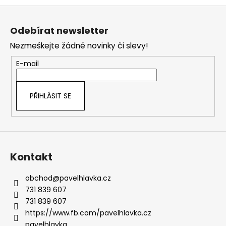
Z
á
Odebírat newsletter
p
Nezmeškejte žádné novinky či slevy!
a
t
E-mail
í
PŘIHLÁSIT SE
Kontakt
obchod
@
pavelhlavka.cz
731 839 607
731 839 607
https://www.fb.com/pavelhlavka.cz
pavelhlavka